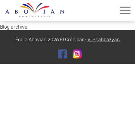
Blog archive
École Abovian 2026 © Créé par :
V. Shahbazyan